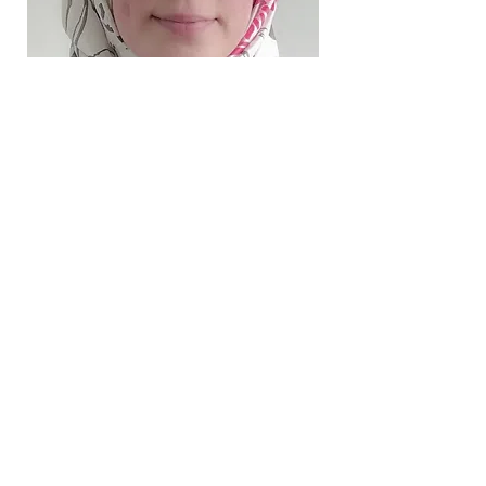
Dr. Safiye
YANMIŞ
Erzincan Binali Yıldırım
Üniversitesi / Türkiye
Prof. Dr. Yueqi ZHANG
Purdue Üniversitesi / Çin